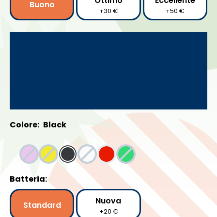
Ottimo
Eccellente
Buono
+30 €
+50 €
Colore:
Black
Batteria:
Nuova
Standard
+20 €