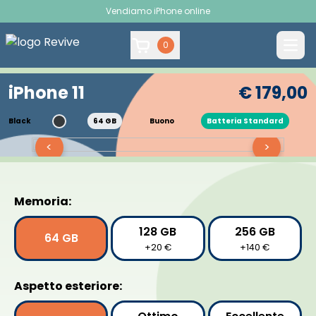
Vendiamo iPhone online
0
iPhone 11
€ 179,00
Black
64 GB
Buono
Batteria Standard
<
>
Memoria:
128 GB
256 GB
64 GB
+20 €
+140 €
Aspetto esteriore: