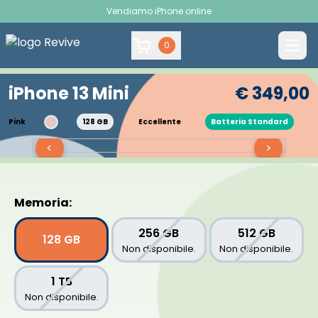
Vendiamo iPhone online
0
iPhone 13 Mini
€ 349,00
Pink
128 GB
Eccellente
Batteria Standard
<
>
Memoria:
256 GB
512 GB
128 GB
Non disponibile.
Non disponibile.
1 TB
Non disponibile.