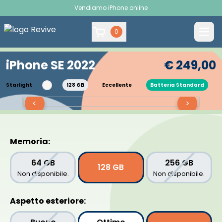
Vendiamo iPhone online
0
iPhone SE 2022
€ 249,00
Starlight
128 GB
Eccellente
Batteria Standard
<
>
Memoria:
64 GB
256 GB
128 GB
Non disponibile.
Non disponibile.
Aspetto esteriore: