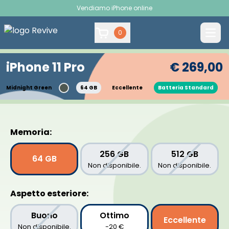
Vendiamo iPhone online
0
iPhone 11 Pro
€ 269,00
Midnight Green
64 GB
Eccellente
Batteria Standard
<
>
Memoria:
256 GB
512 GB
64 GB
Non disponibile.
Non disponibile.
Aspetto esteriore:
Buono
Ottimo
Eccellente
Non disponibile.
-20 €