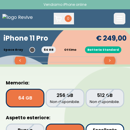
Vendiamo iPhone online
0
iPhone 11 Pro
€ 249,00
Space Gray
64 GB
Ottimo
Batteria Standard
<
>
Memoria:
256 GB
512 GB
64 GB
Non disponibile.
Non disponibile.
Aspetto esteriore: