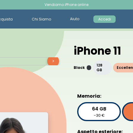
Vendiamo iPhone online
Aiuto
cquista
Chi Siamo
Accedi
iPhone 11
>
128
Black
Eccellen
GB
Memoria:
64 GB
-30 €
Aspetto esteriore: