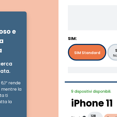
oso e
SIM:
a
a
S
SIM Standard
No
cerca
rata.
a 6,1” rende
, mentre la
9 dispositivi disponibili.
ta ti
iPhone 11
tta la
128