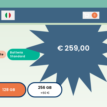
0
€ 259,00
Batteria
te
Standard
256 GB
128 GB
+60 €