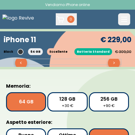
Vendiamo iPhone online
0
iPhone 11
€ 229,00
€ 309,00
Black
64 GB
Eccellente
Batteria Standard
<
>
Memoria:
128 GB
256 GB
64 GB
+30 €
+90 €
Aspetto esteriore: