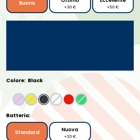
Ottimo
Eccellente
Buono
+30 €
+50 €
Colore:
Black
Batteria:
Nuova
Standard
+20 €