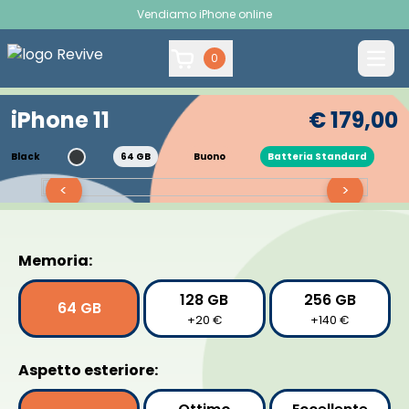
Vendiamo iPhone online
0
iPhone 11
€ 179,00
Black
64 GB
Buono
Batteria Standard
<
>
Memoria:
128 GB
256 GB
64 GB
+20 €
+140 €
Aspetto esteriore: