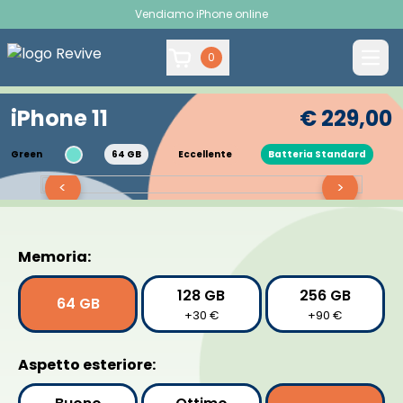
Vendiamo iPhone online
0
iPhone 11
€ 229,00
Green
64 GB
Eccellente
Batteria Standard
<
>
Memoria:
128 GB
256 GB
64 GB
+30 €
+90 €
Aspetto esteriore: