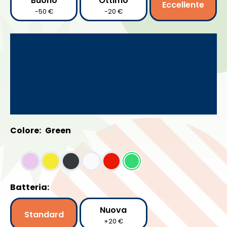
Buono
Ottimo
Eccellente
-50 €
-20 €
Colore:
Green
Batteria:
Nuova
Standard
+20 €