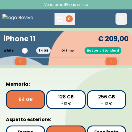
Vendiamo iPhone online
0
iPhone 11
€ 209,00
White
64 GB
Ottimo
Batteria Standard
<
>
Memoria:
128 GB
256 GB
64 GB
+10 €
+110 €
Aspetto esteriore: