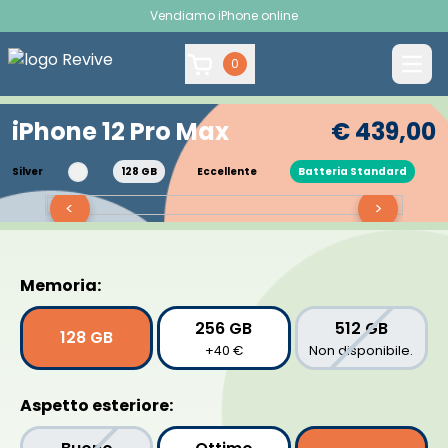
Vendiamo iPhone online
0
iPhone 12 Pro Max
€ 439,00
Silver
128 GB
Eccellente
Batteria Standard
<
>
Memoria:
256 GB
512 GB
128 GB
+40 €
Non disponibile.
Aspetto esteriore: