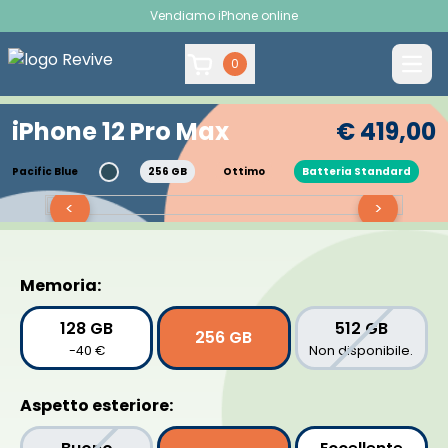
Vendiamo iPhone online
0
iPhone 12 Pro Max
€ 419,00
Pacific Blue
256 GB
Ottimo
Batteria Standard
<
>
Memoria:
128 GB
512 GB
256 GB
-40 €
Non disponibile.
Aspetto esteriore: