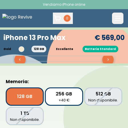
Vendiamo iPhone online
0
iPhone 13 Pro Max
€ 569,00
Gold
128 GB
Eccellente
Batteria Standard
<
>
Memoria:
256 GB
512 GB
128 GB
+40 €
Non disponibile.
1 TB
Non disponibile.