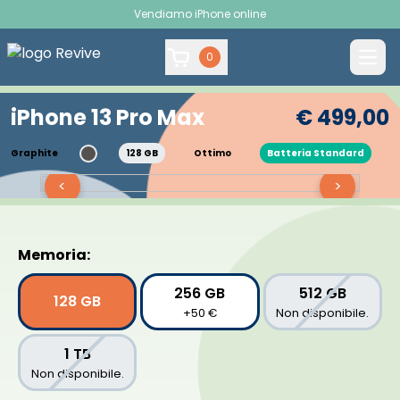
Vendiamo iPhone online
0
iPhone 13 Pro Max
€ 499,00
Graphite
128 GB
Ottimo
Batteria Standard
<
>
Memoria:
256 GB
512 GB
128 GB
+50 €
Non disponibile.
1 TB
Non disponibile.