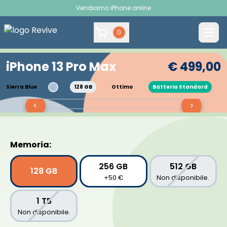
Vendiamo iPhone online
0
iPhone 13 Pro Max
€ 499,00
Sierra Blue
128 GB
Ottimo
Batteria Standard
<
>
Memoria:
256 GB
512 GB
128 GB
+50 €
Non disponibile.
1 TB
Non disponibile.