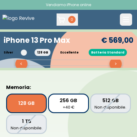
Vendiamo iPhone online
0
iPhone 13 Pro Max
€ 569,00
Silver
128 GB
Eccellente
Batteria Standard
<
>
Memoria:
256 GB
512 GB
128 GB
+40 €
Non disponibile.
1 TB
Non disponibile.