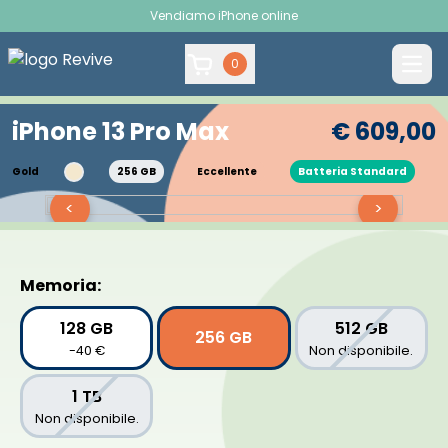
Vendiamo iPhone online
0
iPhone 13 Pro Max
€ 609,00
Gold
256 GB
Eccellente
Batteria Standard
<
>
Memoria:
128 GB
512 GB
256 GB
-40 €
Non disponibile.
1 TB
Non disponibile.