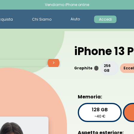
Vendiamo iPhone online
Aiuto
cquista
Chi Siamo
Accedi
iPhone 13 
>
256
Graphite
Eccel
GB
Memoria:
128 GB
-40 €
Aspetto esteriore: