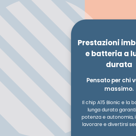
Prestazioni imba
e batteria a 
durata
Pensato per chi vu
massimo.
Il chip A15 Bionic e la b
lunga durata garant
potenza e autonomia, i
lavorare e divertirsi sen