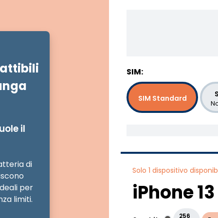
ttibili
SIM:
lunga
S
SIM Standard
No
ole il
atteria di
Solo 1 dispositivo disponibi
iscono
iPhone 13
deali per
za limiti.
256