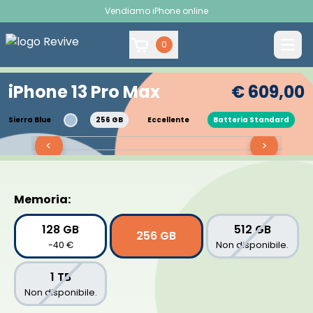
Vendiamo iPhone online
0
iPhone 13 Pro Max
€ 609,00
Sierra Blue
256 GB
Eccellente
Batteria Standard
<
>
Memoria:
128 GB
512 GB
256 GB
-40 €
Non disponibile.
1 TB
Non disponibile.