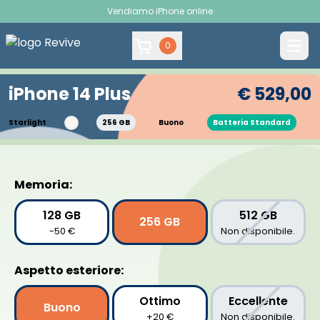
Vendiamo iPhone online
0
iPhone 14 Plus
€ 529,00
Starlight
256 GB
Buono
Batteria Standard
<
>
Memoria:
128 GB
512 GB
256 GB
-50 €
Non disponibile.
Aspetto esteriore:
Ottimo
Eccellente
Buono
+20 €
Non disponibile.