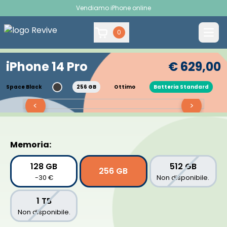
Vendiamo iPhone online
0
iPhone 14 Pro
€ 629,00
Space Black
256 GB
Ottimo
Batteria Standard
<
>
Memoria:
128 GB
512 GB
256 GB
-30 €
Non disponibile.
1 TB
Non disponibile.