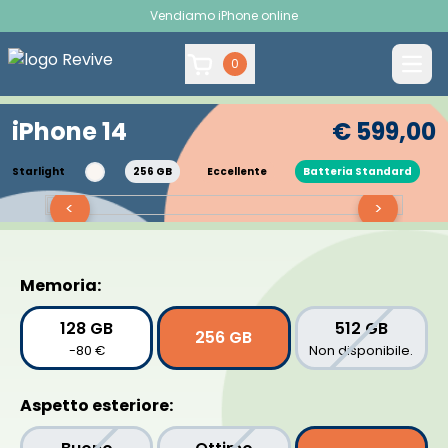
Vendiamo iPhone online
0
iPhone 14
€ 599,00
Starlight
256 GB
Eccellente
Batteria Standard
<
>
Memoria:
128 GB
512 GB
256 GB
-80 €
Non disponibile.
Aspetto esteriore: