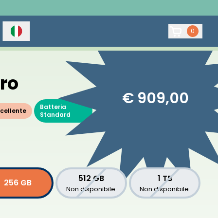
0
Pro
€ 909,00
Batteria
cellente
Standard
512 GB
1 TB
256 GB
Non disponibile.
Non disponibile.