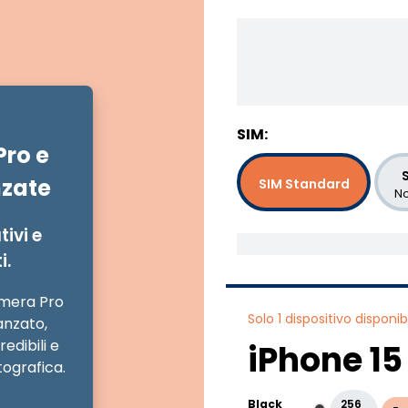
SIM:
ro e
S
nzate
SIM Standard
No
tivi e
i.
amera Pro
Solo 1 dispositivo disponibi
anzato,
edibili e
iPhone 15
tografica.
Black
256