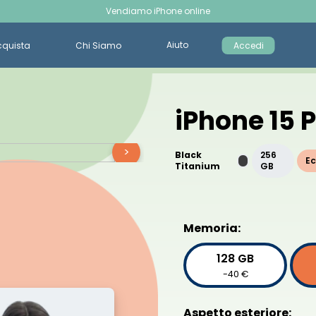
Vendiamo iPhone online
Aiuto
cquista
Chi Siamo
Accedi
iPhone 15 
>
Black
256
Ec
Titanium
GB
Memoria:
128 GB
-40 €
Aspetto esteriore: