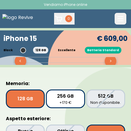
Vendiamo iPhone online
0
iPhone 15
€ 609,00
Black
128 GB
Eccellente
Batteria Standard
<
>
Memoria:
256 GB
512 GB
128 GB
+170 €
Non disponibile.
Aspetto esteriore: