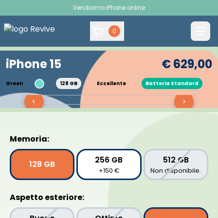
Vendiamo iPhone online
0
iPhone 15
€ 629,00
Green
128 GB
Eccellente
Batteria Standard
<
>
Memoria:
256 GB
512 GB
128 GB
+150 €
Non disponibile.
Aspetto esteriore: