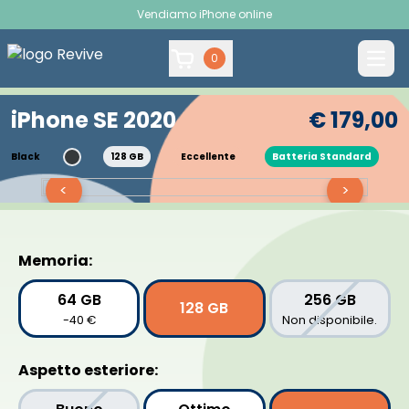
Vendiamo iPhone online
0
iPhone SE 2020
€ 179,00
Black
128 GB
Eccellente
Batteria Standard
<
>
Memoria:
64 GB
256 GB
128 GB
-40 €
Non disponibile.
Aspetto esteriore: