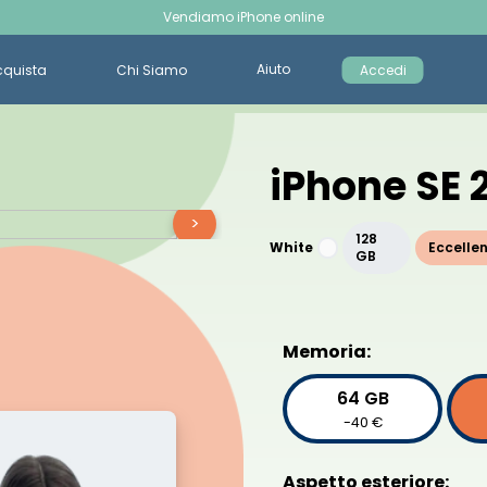
Vendiamo iPhone online
Aiuto
cquista
Chi Siamo
Accedi
iPhone SE 
>
128
White
Eccelle
GB
Memoria:
64 GB
-40 €
Aspetto esteriore: