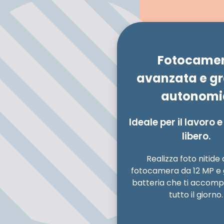
Fotocame
avanzata e g
autonomi
Ideale per il lavoro 
libero.
Realizza foto nitide 
fotocamera da 12 MP e 
batteria che ti accom
tutto il giorno.