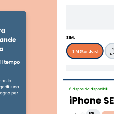
ra
SIM:
rande
a
S
SIM Standard
No
e il tempo
con la
goditi una
6 dispositivi disponibili.
pagna per
iPhone SE
128