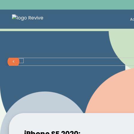
A
<
iPhone SE 2020: