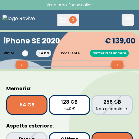
Vendiamo iPhone online
0
iPhone SE 2020
€ 139,00
White
64 GB
Eccellente
Batteria Standard
<
>
Memoria:
128 GB
256 GB
64 GB
+40 €
Non disponibile.
Aspetto esteriore: