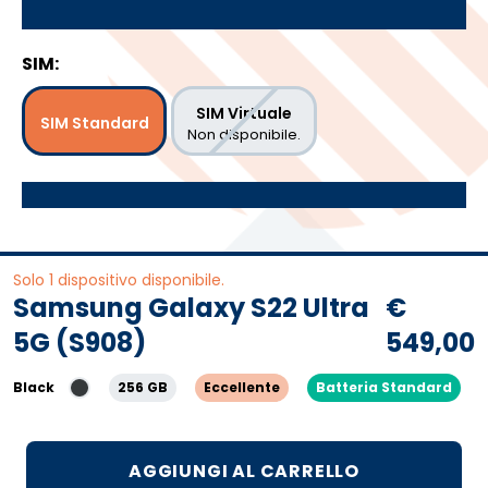
SIM:
SIM Virtuale
SIM Standard
Non disponibile.
Solo 1 dispositivo disponibile.
Samsung Galaxy S22 Ultra
€
5G (S908)
549,00
Black
256 GB
Eccellente
Batteria Standard
AGGIUNGI AL CARRELLO