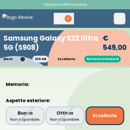
Vendiamo iPhone online
0
Samsung Galaxy S22 Ultra
€
5G (S908)
549,00
Black
256 GB
Eccellente
Batteria Standard
<
>
Memoria:
Aspetto esteriore:
Buono
Ottimo
Eccellente
Non disponibile.
Non disponibile.